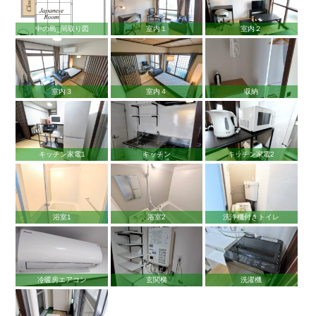
中の島_間取り図
室内１
室内２
室内３
室内４
収納
キッチン家電1
キッチン
キッチン家電2
浴室1
浴室2
洗浄機付きトイレ
冷暖房エアコン
玄関横
洗濯機