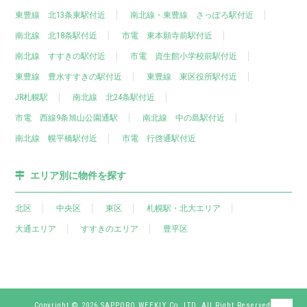
東豊線 北13条東駅付近
南北線・東豊線 さっぽろ駅付近
南北線 北18条駅付近
市電 東本願寺前駅付近
南北線 すすきの駅付近
市電 資生館小学校前駅付近
東豊線 豊水すすきの駅付近
東豊線 東区役所駅付近
JR札幌駅
南北線 北24条駅付近
市電 西線9条旭山公園通駅
南北線 中の島駅付近
南北線 幌平橋駅付近
市電 行啓通駅付近
エリア別に物件を探す
北区
中央区
東区
札幌駅・北大エリア
大通エリア
すすきのエリア
豊平区
Copyright © 2026 SAPPORO WEEKLY Co,.LTD. All Right Reserved.