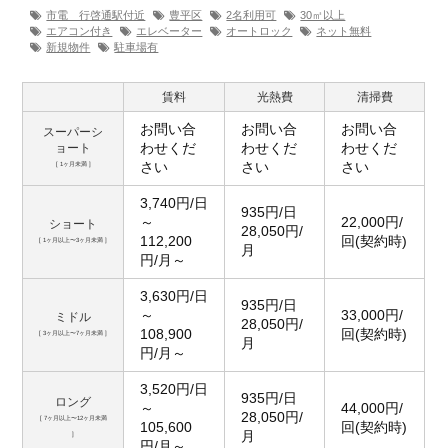
市電 行啓通駅付近
豊平区
2名利用可
30㎡以上
エアコン付き
エレベーター
オートロック
ネット無料
新規物件
駐車場有
賃料
光熱費
清掃費
お問い合
お問い合
お問い合
スーパーシ
わせくだ
わせくだ
わせくだ
ョート
さい
さい
さい
[ 1ヶ月未満 ]
3,740円/日
935円/日
～
22,000円/
ショート
28,050円/
112,200
回(契約時)
[ 1ヶ月以上〜3ヶ月未満 ]
月
円/月～
3,630円/日
935円/日
～
33,000円/
ミドル
28,050円/
108,900
回(契約時)
[ 3ヶ月以上〜7ヶ月未満 ]
月
円/月～
3,520円/日
935円/日
ロング
～
44,000円/
28,050円/
[ 7ヶ月以上〜12ヶ月未満
105,600
回(契約時)
月
]
円/月～