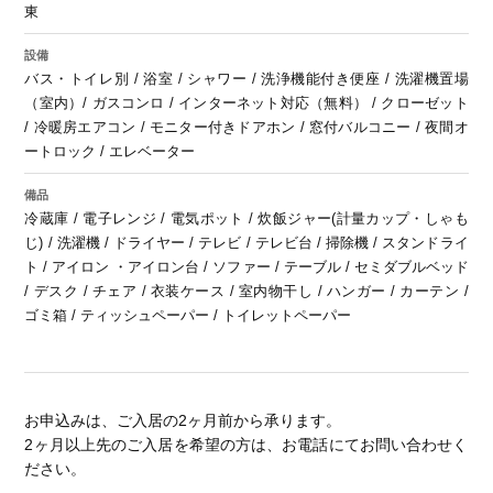
東
設備
バス・トイレ別 / 浴室 / シャワー / 洗浄機能付き便座 / 洗濯機置場
（室内）/ ガスコンロ / インターネット対応（無料） / クローゼット
/ 冷暖房エアコン / モニター付きドアホン / 窓付バルコニー / 夜間オ
ートロック / エレベーター
備品
冷蔵庫 / 電子レンジ / 電気ポット / 炊飯ジャー(計量カップ・しゃも
じ) / 洗濯機 / ドライヤー / テレビ / テレビ台 / 掃除機 / スタンドライ
ト / アイロン ・アイロン台 / ソファー / テーブル / セミダブルベッド
/ デスク / チェア / 衣装ケース / 室内物干し / ハンガー / カーテン /
ゴミ箱 / ティッシュペーパー / トイレットペーパー
お申込みは、ご入居の2ヶ月前から承ります。
2ヶ月以上先のご入居を希望の方は、お電話にてお問い合わせく
ださい。